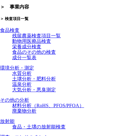
＞ 事業内容
＞ 検査項目一覧
食品検査
残留農薬検査項目一覧
動物用医療品検査
栄養成分検査
食品のその他の検査
成分一覧表
環境分析・測定
水質分析
土壌分析・肥料分析
温泉分析
大気分析・悪臭測定
その他の分析
材料分析（RoHS、PFOS/PFOA）
廃棄物分析
放射能
食品・土壌の放射能検査