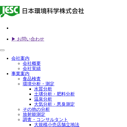
▶ お問い合わせ
会社案内
会社概要
会社実績
事業案内
食品検査
環境分析・測定
水質分析
土壌分析・肥料分析
温泉分析
大気分析・悪臭測定
その他の分析
放射能測定
調査・コンサルタント
大規模小売店舗立地法