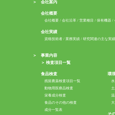
＞ 会社案内
会社概要
会社概要
/
会社沿革
/
営業種目
/
保有機器
/
会社実績
資格技術者
/
業務実績
/
研究関連の主な実
＞ 事業内容
＞ 検査項目一覧
食品検査
環
残留農薬検査項目一覧
水
動物用医療品検査
土
栄養成分検査
温
食品のその他の検査
大
成分一覧表
そ