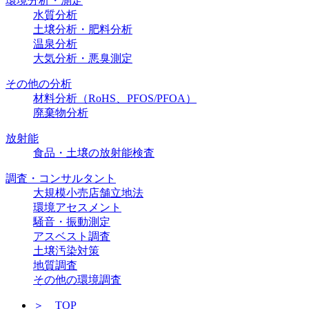
環境分析・測定
水質分析
土壌分析・肥料分析
温泉分析
大気分析・悪臭測定
その他の分析
材料分析（RoHS、PFOS/PFOA）
廃棄物分析
放射能
食品・土壌の放射能検査
調査・コンサルタント
大規模小売店舗立地法
環境アセスメント
騒音・振動測定
アスベスト調査
土壌汚染対策
地質調査
その他の環境調査
＞ TOP